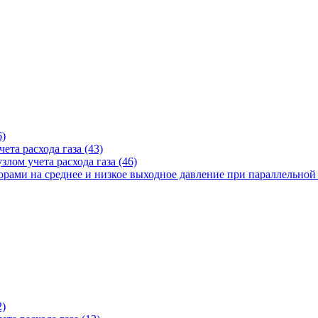
6)
ета расхода газа (43)
лом учета расхода газа (46)
рами на среднее и низкое выходное давление при параллельной 
2)