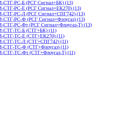
И-СТГ-РС-Б (РСГ Сигнал+БК) (13)
И-СТГ-РС-Е (РСГ Сигнал+ЕК270) (13)
КИ-СТГ-РС-Л (РСГ Сигнал+СПГ742) (13)
И-СТГ-РС-Ф (РСГ Сигнал+Флоугаз) (13)
И-СТГ-РС-Фт (РСГ Сигнал+Флоугаз-Т) (13)
И-СТГ-ТС-Б (СТГ+БК) (11)
И-СТГ-ТС-Е (СТГ+ЕК270) (11)
КИ-СТГ-ТС-Л (СТГ+СПГ742) (11)
И-СТГ-ТС-Ф (СТГ+Флоугаз) (11)
И-СТГ-ТС-Фт (СТГ+Флоугаз-Т) (11)