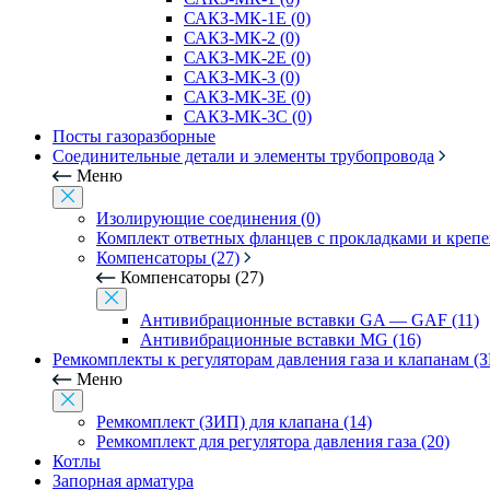
САКЗ-МК-1Е (0)
САКЗ-МК-2 (0)
САКЗ-МК-2Е (0)
САКЗ-МК-3 (0)
САКЗ-МК-3Е (0)
САКЗ-МК-3С (0)
Посты газоразборные
Соединительные детали и элементы трубопровода
Меню
Изолирующие соединения (0)
Комплект ответных фланцев с прокладками и креп
Компенсаторы (27)
Компенсаторы (27)
Антивибрационные вставки GA — GAF (11)
Антивибрационные вставки MG (16)
Ремкомплекты к регуляторам давления газа и клапанам (
Меню
Ремкомплект (ЗИП) для клапана (14)
Ремкомплект для регулятора давления газа (20)
Котлы
Запорная арматура