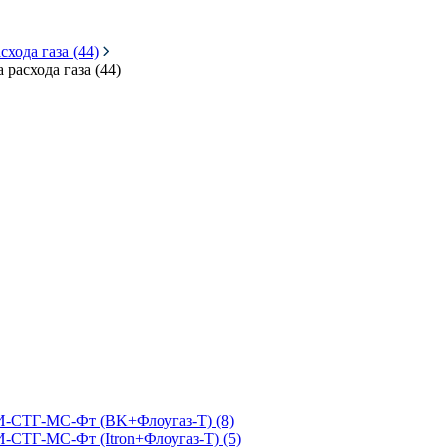
хода газа (44)
расхода газа (44)
КИ-СТГ-МС-Фт (BK+Флоугаз-Т) (8)
-СТГ-МС-Фт (Itron+Флоугаз-Т) (5)