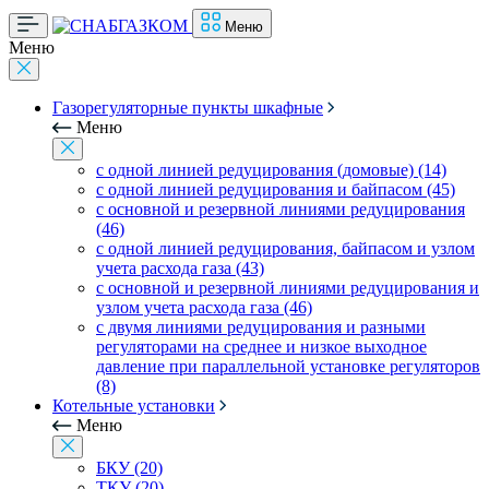
Меню
Меню
Газорегуляторные пункты шкафные
Меню
с одной линией редуцирования (домовые) (14)
с одной линией редуцирования и байпасом (45)
с основной и резервной линиями редуцирования
(46)
с одной линией редуцирования, байпасом и узлом
учета расхода газа (43)
с основной и резервной линиями редуцирования и
узлом учета расхода газа (46)
с двумя линиями редуцирования и разными
регуляторами на среднее и низкое выходное
давление при параллельной установке регуляторов
(8)
Котельные установки
Меню
БКУ (20)
ТКУ (20)