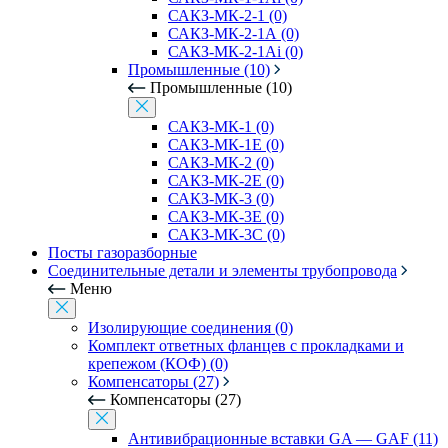
САКЗ-МК-2-1 (0)
САКЗ-МК-2-1А (0)
САКЗ-МК-2-1Аi (0)
Промышленные (10)
Промышленные (10)
САКЗ-МК-1 (0)
САКЗ-МК-1Е (0)
САКЗ-МК-2 (0)
САКЗ-МК-2Е (0)
САКЗ-МК-3 (0)
САКЗ-МК-3Е (0)
САКЗ-МК-3С (0)
Посты газоразборные
Соединительные детали и элементы трубопровода
Меню
Изолирующие соединения (0)
Комплект ответных фланцев с прокладками и
крепежом (КОФ) (0)
Компенсаторы (27)
Компенсаторы (27)
Антивибрационные вставки GA — GAF (11)