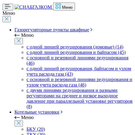
Меню
Меню
Газорегуляторные пункты шкафные
Меню
с одной линией редуцирования (домовые) (14)
с одной линией редуцирования и байпасом (45)
с основной и резервной линиями редуцирования
(46)
с одной линией редуцирования, байпасом и узлом
учета расхода газа (43)
с основной и резервной линиями редуцирования и
узлом учета расхода газа (46)
с двумя линиями редуцирования и разными
регуляторами на среднее и низкое выходное
давление при параллельной установке регуляторов
(8)
Котельные установки
Меню
БКУ (20)
ТКУ (20)