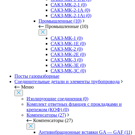
САКЗ-МК-2-1 (0)
САКЗ-МК-2-1А (0)
САКЗ-МК-2-1Аi (0)
Промышленные (10)
Промышленные (10)
САКЗ-МК-1 (0)
САКЗ-МК-1Е (0)
САКЗ-МК-2 (0)
САКЗ-МК-2Е (0)
САКЗ-МК-3 (0)
САКЗ-МК-3Е (0)
САКЗ-МК-3С (0)
Посты газоразборные
Соединительные детали и элементы трубопровода
Меню
Изолирующие соединения (0)
Комплект ответных фланцев с прокладками и
крепежом (КОФ) (0)
Компенсаторы (27)
Компенсаторы (27)
Антивибрационные вставки GA — GAF (11)