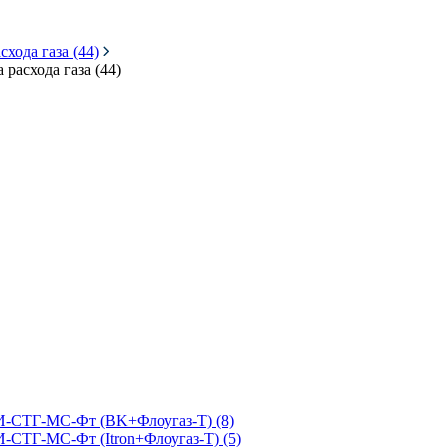
хода газа (44)
расхода газа (44)
КИ-СТГ-МС-Фт (BK+Флоугаз-Т) (8)
-СТГ-МС-Фт (Itron+Флоугаз-Т) (5)