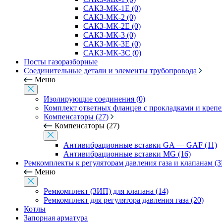
САКЗ-МК-1Е (0)
САКЗ-МК-2 (0)
САКЗ-МК-2Е (0)
САКЗ-МК-3 (0)
САКЗ-МК-3Е (0)
САКЗ-МК-3С (0)
Посты газоразборные
Соединительные детали и элементы трубопровода
Меню
Изолирующие соединения (0)
Комплект ответных фланцев с прокладками и креп
Компенсаторы (27)
Компенсаторы (27)
Антивибрационные вставки GA — GAF (11)
Антивибрационные вставки MG (16)
Ремкомплекты к регуляторам давления газа и клапанам (
Меню
Ремкомплект (ЗИП) для клапана (14)
Ремкомплект для регулятора давления газа (20)
Котлы
Запорная арматура