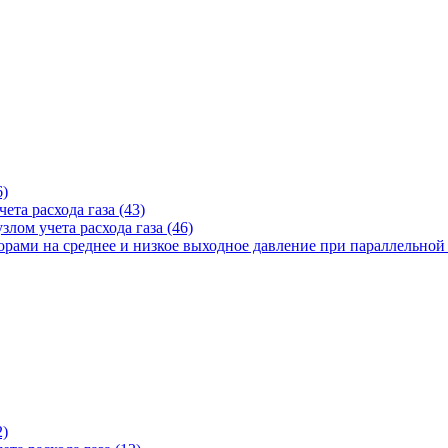
6)
ета расхода газа (43)
лом учета расхода газа (46)
рами на среднее и низкое выходное давление при параллельной 
2)