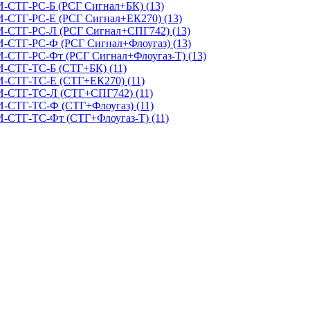
И-СТГ-РС-Б (РСГ Сигнал+БК) (13)
И-СТГ-РС-Е (РСГ Сигнал+ЕК270) (13)
КИ-СТГ-РС-Л (РСГ Сигнал+СПГ742) (13)
И-СТГ-РС-Ф (РСГ Сигнал+Флоугаз) (13)
И-СТГ-РС-Фт (РСГ Сигнал+Флоугаз-Т) (13)
И-СТГ-ТС-Б (СТГ+БК) (11)
И-СТГ-ТС-Е (СТГ+ЕК270) (11)
КИ-СТГ-ТС-Л (СТГ+СПГ742) (11)
И-СТГ-ТС-Ф (СТГ+Флоугаз) (11)
И-СТГ-ТС-Фт (СТГ+Флоугаз-Т) (11)