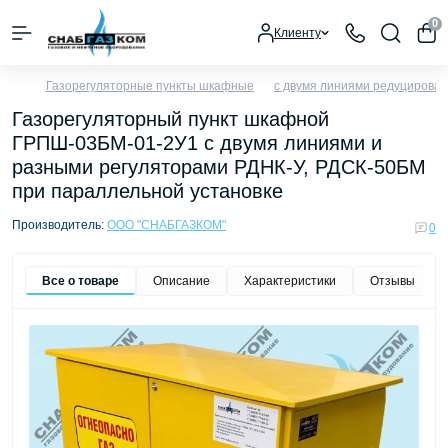
0
Клиенту
Газорегуляторные пункты шкафные
с двумя линиями редуцирован
Газорегуляторный пункт шкафной
ГРПШ-03БМ-01-2У1 с двумя линиями и
разными регуляторами РДНК-У, РДСК-50БМ
при параллельной установке
Производитель:
ООО "СНАБГАЗКОМ"
0
Все о товаре
Описание
Характеристики
Отзывы
0