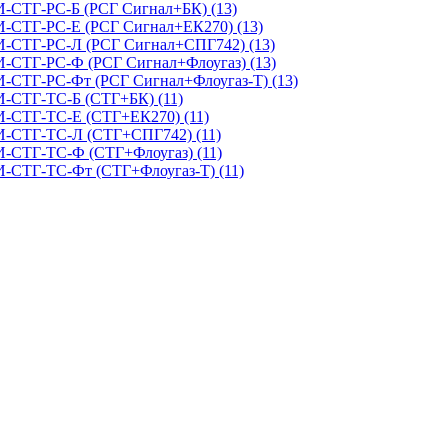
И-СТГ-РС-Б (РСГ Сигнал+БК) (13)
И-СТГ-РС-Е (РСГ Сигнал+ЕК270) (13)
КИ-СТГ-РС-Л (РСГ Сигнал+СПГ742) (13)
И-СТГ-РС-Ф (РСГ Сигнал+Флоугаз) (13)
И-СТГ-РС-Фт (РСГ Сигнал+Флоугаз-Т) (13)
И-СТГ-ТС-Б (СТГ+БК) (11)
И-СТГ-ТС-Е (СТГ+ЕК270) (11)
КИ-СТГ-ТС-Л (СТГ+СПГ742) (11)
И-СТГ-ТС-Ф (СТГ+Флоугаз) (11)
И-СТГ-ТС-Фт (СТГ+Флоугаз-Т) (11)