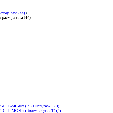
хода газа (44)
расхода газа (44)
КИ-СТГ-МС-Фт (BK+Флоугаз-Т) (8)
-СТГ-МС-Фт (Itron+Флоугаз-Т) (5)