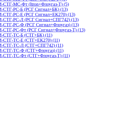
-СТГ-МС-Фт (Itron+Флоугаз-Т) (5)
И-СТГ-РС-Б (РСГ Сигнал+БК) (13)
И-СТГ-РС-Е (РСГ Сигнал+ЕК270) (13)
КИ-СТГ-РС-Л (РСГ Сигнал+СПГ742) (13)
И-СТГ-РС-Ф (РСГ Сигнал+Флоугаз) (13)
И-СТГ-РС-Фт (РСГ Сигнал+Флоугаз-Т) (13)
И-СТГ-ТС-Б (СТГ+БК) (11)
И-СТГ-ТС-Е (СТГ+ЕК270) (11)
КИ-СТГ-ТС-Л (СТГ+СПГ742) (11)
И-СТГ-ТС-Ф (СТГ+Флоугаз) (11)
И-СТГ-ТС-Фт (СТГ+Флоугаз-Т) (11)