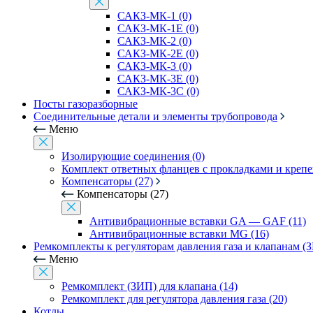
САКЗ-МК-1 (0)
САКЗ-МК-1Е (0)
САКЗ-МК-2 (0)
САКЗ-МК-2Е (0)
САКЗ-МК-3 (0)
САКЗ-МК-3Е (0)
САКЗ-МК-3С (0)
Посты газоразборные
Соединительные детали и элементы трубопровода
Меню
Изолирующие соединения (0)
Комплект ответных фланцев с прокладками и креп
Компенсаторы (27)
Компенсаторы (27)
Антивибрационные вставки GA — GAF (11)
Антивибрационные вставки MG (16)
Ремкомплекты к регуляторам давления газа и клапанам (
Меню
Ремкомплект (ЗИП) для клапана (14)
Ремкомплект для регулятора давления газа (20)
Котлы