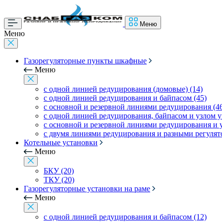
Меню
Меню
Газорегуляторные пункты шкафные
Меню
с одной линией редуцирования (домовые) (14)
с одной линией редуцирования и байпасом (45)
с основной и резервной линиями редуцирования (4
с одной линией редуцирования, байпасом и узлом уч
с основной и резервной линиями редуцирования и уз
с двумя линиями редуцирования и разными регулято
Котельные установки
Меню
БКУ (20)
ТКУ (20)
Газорегуляторные установки на раме
Меню
с одной линией редуцирования и байпасом (12)