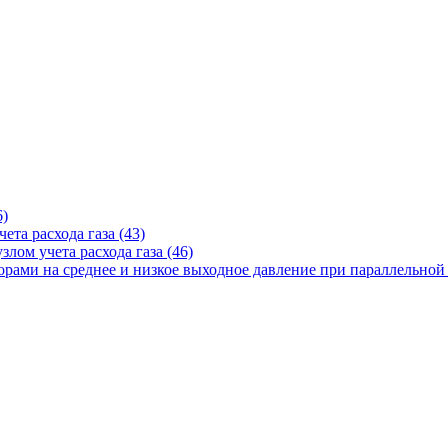
6)
ета расхода газа (43)
лом учета расхода газа (46)
рами на среднее и низкое выходное давление при параллельной 