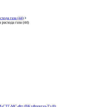
хода газа (44)
расхода газа (44)
КИ-СТГ-МС-Фт (BK+Флоугаз-Т) (8)