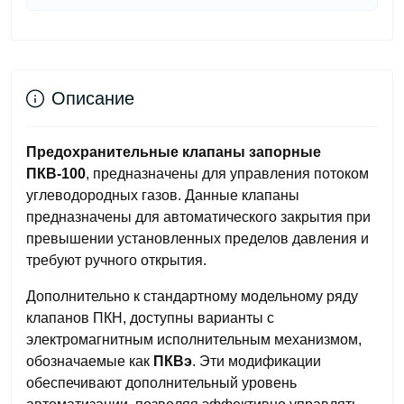
Описание
П
редохранительны
е
клапан
ы
запорные
ПКВ-100
, предназначены для управления потоком
углеводородных газов.
Данные
клапаны
предназначены для автоматического закрытия при
превышении установленных пределов давления и
требуют ручного открытия.
Дополнительно к стандартн
ому
модел
ьному ряду
клапанов
ПКН, доступны варианты с
электромагнитным исполнительным механизмом,
обозначаемые как
ПКВэ
. Эти модификации
обеспечивают дополнительный уровень