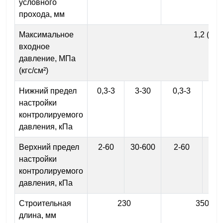
условного
прохода, мм
Максимальное
1,2 (12)
входное
давление, МПа
(кгс/см²)
Нижний предел
0,3-3
3-30
0,3-3
3-
настройки
контролируемого
давления, кПа
Верхний предел
2-60
30-600
2-60
30-
настройки
контролируемого
давления, кПа
Строительная
230
350
длина, мм