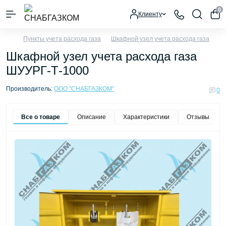
0
Клиенту
Пункты учета расхода газа
Шкафной узел учета расхода газа
Ш
Шкафной узел учета расхода газа
ШУУРГ-Т-1000
Производитель:
ООО "СНАБГАЗКОМ"
0
Все о товаре
Описание
Характеристики
Отзывы
0