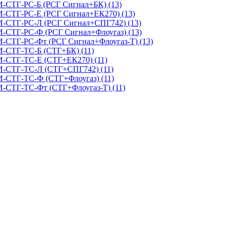
И-СТГ-РС-Б (РСГ Сигнал+БК) (13)
И-СТГ-РС-Е (РСГ Сигнал+ЕК270) (13)
КИ-СТГ-РС-Л (РСГ Сигнал+СПГ742) (13)
И-СТГ-РС-Ф (РСГ Сигнал+Флоугаз) (13)
И-СТГ-РС-Фт (РСГ Сигнал+Флоугаз-Т) (13)
И-СТГ-ТС-Б (СТГ+БК) (11)
И-СТГ-ТС-Е (СТГ+ЕК270) (11)
КИ-СТГ-ТС-Л (СТГ+СПГ742) (11)
И-СТГ-ТС-Ф (СТГ+Флоугаз) (11)
И-СТГ-ТС-Фт (СТГ+Флоугаз-Т) (11)