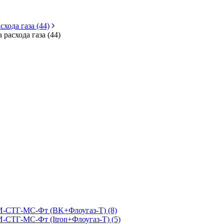
хода газа (44)
расхода газа (44)
КИ-СТГ-МС-Фт (BK+Флоугаз-Т) (8)
-СТГ-МС-Фт (Itron+Флоугаз-Т) (5)