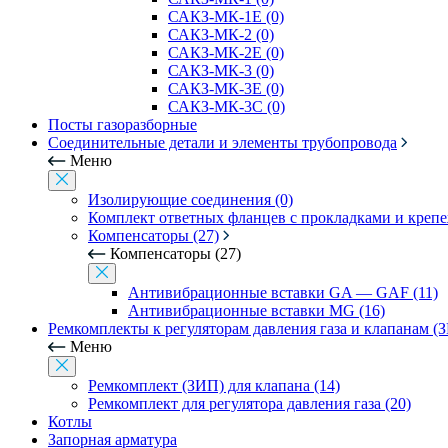
САКЗ-МК-1Е (0)
САКЗ-МК-2 (0)
САКЗ-МК-2Е (0)
САКЗ-МК-3 (0)
САКЗ-МК-3Е (0)
САКЗ-МК-3С (0)
Посты газоразборные
Соединительные детали и элементы трубопровода
Меню
Изолирующие соединения (0)
Комплект ответных фланцев с прокладками и креп
Компенсаторы (27)
Компенсаторы (27)
Антивибрационные вставки GA — GAF (11)
Антивибрационные вставки MG (16)
Ремкомплекты к регуляторам давления газа и клапанам (
Меню
Ремкомплект (ЗИП) для клапана (14)
Ремкомплект для регулятора давления газа (20)
Котлы
Запорная арматура