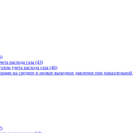
6)
ета расхода газа (43)
лом учета расхода газа (46)
рами на среднее и низкое выходное давление при параллельной 
2)