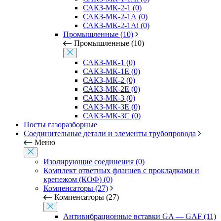
САКЗ-МК-2-1 (0)
САКЗ-МК-2-1А (0)
САКЗ-МК-2-1Аi (0)
Промышленные (10)
Промышленные (10)
САКЗ-МК-1 (0)
САКЗ-МК-1Е (0)
САКЗ-МК-2 (0)
САКЗ-МК-2Е (0)
САКЗ-МК-3 (0)
САКЗ-МК-3Е (0)
САКЗ-МК-3С (0)
Посты газоразборные
Соединительные детали и элементы трубопровода
Меню
Изолирующие соединения (0)
Комплект ответных фланцев с прокладками и
крепежом (КОФ) (0)
Компенсаторы (27)
Компенсаторы (27)
Антивибрационные вставки GA — GAF (11)