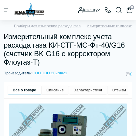
0
Клиенту
Приборы для измерение расхода газа
Измерительные комплексы у
Измерительный комплекс учета
расхода газа КИ-СТГ-МС-Фт-40/G16
(счетчик BK G16 с корректором
Флоугаз-Т)
Производитель:
ООО ЭПО «Сигнал»
0
Все о товаре
Описание
Характеристики
Отзывы
0