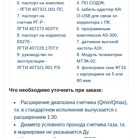
паспорт на комплекс
ПО СОДЭК;
- ЛГТИ.407321.001 ПС;
кабель-адаптер КА/
паспорт на
О-USB для связи эл.
счетчик
РГ-Р
-
корректора с ПК;
ЛГТИ.407273.003ТУ;
программным
паспорт на корректор
комплексом AS-300;
ЕК270 -
датчиком высокой
ЛГТИ.407229.170ТУ;
частоты А1К;
руководство по
Модуль телеметрии
эксплуатации -
МТЭК-02;
ЛГТИ.407321.001 РЭ.
фильтрами газа ФГ16
с картриджем на 5 или
80 мкм.
Что необходимо уточнить при заказе:
Расширение диапазона счетчика (Qmin/Qmax),
т.к. в стандартном исполнение выпускается с
расширением 1:30.
Диаметр условного прохода счетчика газа, т.к.
в маркировке не указывается Ду.