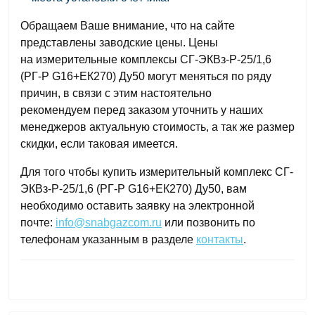
Обращаем Ваше внимание, что на сайте
представлены
заводские
цены. Цен
ы
на
измерительные комплексы СГ-ЭКВз-Р-25/1,6
(РГ-Р G16+ЕК270) Ду50 могут
меняться
по ряду
причин
,
в связи с этим
настоятельно
рекомендуем
перед заказом уточнить у наших
менеджеров актуальную стоимость, а так же размер
скидки, если таковая имеется.
Для того чтобы купить измерительн
ый
комплекс СГ-
ЭКВз-Р-25/1,6 (РГ-Р G16+ЕК270) Ду50, вам
необходимо оставить заявку на электронной
почте:
info@snabgazcom.ru
или позвонить по
телефонам указанным в разделе
контакты
.