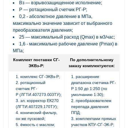
Вз — взрывозащищенное исполнение;
Р — ротационный счетчик РГ-Р;
0,2 - абсолютное давление в МПа,
максимально значение зависит от выбранного
преобразователя давления;
25 — максимальный расход (Qmax) в м3/час;
1,6 - максимально рабочее давление (Pmax) в
МПа;
Комплект поставки
СГ-
По дополнительному
ЭКВз-Р
:
заказу комплектуются:
комплекс СГ-ЭКВз-Р;
расширение
ротационный
диапазона счетчика
РГ-
счетчик
РГ-
Р
1:50 до 1:250 (по
Р
(ЛГТИ.407273.003ТУ);
умолчанию 1:30);
эл. корректор ЕК270
преобразователем
(ЛГТИ.407229.170ТУ);
перепада давления
конический фильтр,
ППД;
он же пусковой;
комплектами прямых
ёмкость с маслом;
участков КПУ-СГ-ЭК-Р;