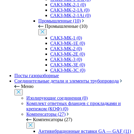
САКЗ-МК-2-1 (0)
САКЗ-МК-2-1А (0)
САКЗ-МК-2-1Аi (0)
Промышленные (10)
Промышленные (10)
САКЗ-МК-1 (0)
САКЗ-МК-1Е (0)
САКЗ-МК-2 (0)
САКЗ-МК-2Е (0)
САКЗ-МК-3 (0)
САКЗ-МК-3Е (0)
САКЗ-МК-3С (0)
Посты газоразборные
Соединительные детали и элементы трубопровода
Меню
Изолирующие соединения (0)
Комплект ответных фланцев с прокладками и
крепежом (КОФ) (0)
Компенсаторы (27)
Компенсаторы (27)
Антивибрационные вставки GA — GAF (11)